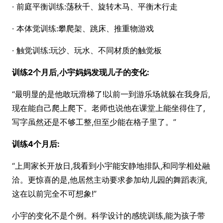
· 前庭平衡训练:荡秋千、旋转木马、平衡木行走
· 本体觉训练:攀爬架、跳床、推重物游戏
· 触觉训练:玩沙、玩水、不同材质的触觉板
训练2个月后,小宇妈妈发现儿子的变化:
“最明显的是他敢玩滑梯了!以前一到游乐场就躲在我身后,
现在能自己爬上爬下。老师也说他在课堂上能坐得住了,
写字虽然还是不够工整,但至少能在格子里了。”
训练4个月后:
“上周家长开放日,我看到小宇能安静地排队,和同学相处融
洽。更惊喜的是,他居然主动要求参加幼儿园的舞蹈表演,
这在以前完全不可想象!”
小宇的变化不是个例。科学设计的感统训练,能为孩子带