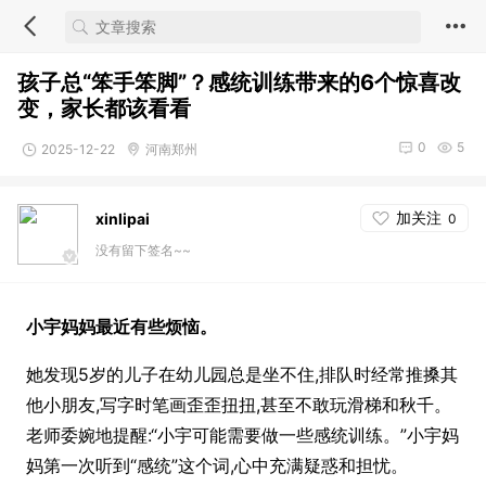
孩子总“笨手笨脚”？感统训练带来的6个惊喜改
变，家长都该看看
0
5
2025-12-22
河南郑州
加关注
xinlipai
0
没有留下签名~~
小宇妈妈最近有些烦恼。
她发现5岁的儿子在幼儿园总是坐不住,排队时经常推搡其
他小朋友,写字时笔画歪歪扭扭,甚至不敢玩滑梯和秋千。
老师委婉地提醒:“小宇可能需要做一些感统训练。”小宇妈
妈第一次听到“感统”这个词,心中充满疑惑和担忧。