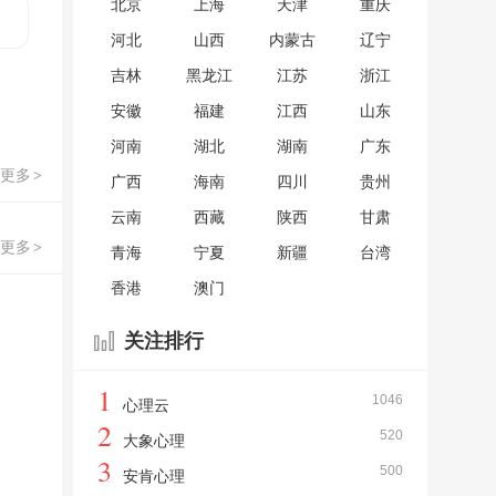
北京
上海
天津
重庆
河北
山西
内蒙古
辽宁
吉林
黑龙江
江苏
浙江
安徽
福建
江西
山东
河南
湖北
湖南
广东
更多
>
广西
海南
四川
贵州
云南
西藏
陕西
甘肃
更多
>
青海
宁夏
新疆
台湾
香港
澳门
关注排行
1
1046
心理云
2
520
大象心理
3
500
安肯心理