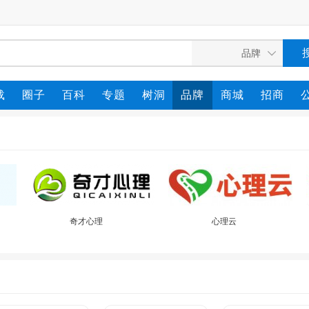
载
圈子
百科
专题
树洞
品牌
商城
招商
奇才心理
心理云