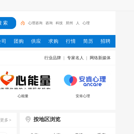
心理咨询
咨询
科技
郑州
人
心理
公司
团购
供应
求购
行情
简历
招聘
行业品牌
|
专家名人
|
网络新媒体
心能量
安肯心理
按地区浏览
更多
>