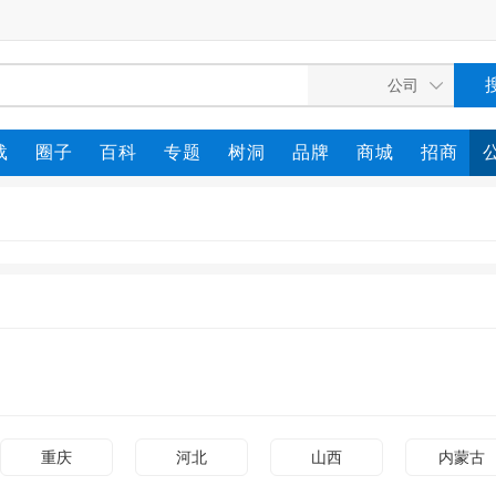
载
圈子
百科
专题
树洞
品牌
商城
招商
重庆
河北
山西
内蒙古