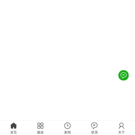
首页
频道
新闻
联系
关于