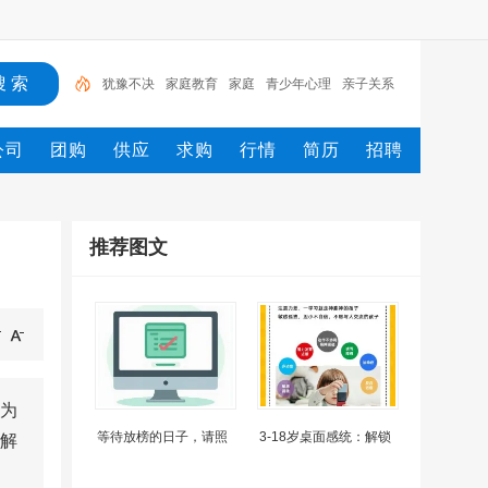
犹豫不决
家庭教育
家庭
青少年心理
亲子关系
挽回婚姻
父母
婆媳关系
阶段
治愈
公司
团购
供应
求购
行情
简历
招聘
推荐图文
为
等待放榜的日子，请照
3-18岁桌面感统：解锁
解