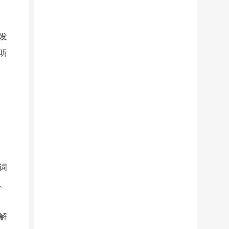
发
听
词
、
解