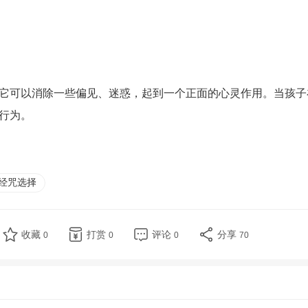
它可以消除一些偏见、迷惑，起到一个正面的心灵作用。当孩子
行为。
经咒选择
收藏
打赏
评论
分享
0
0
0
70