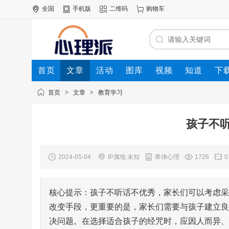
全国
手机版
二维码
购物车
首页
文章
活动
图库
视频
知道
下
首页
>
文章
>
教育学习
孩子不
2024-05-04
IP属地 未知
希律心理
1726
0
核心提示：孩子不听话不优秀，家长们可以考虑采
改变手段，更重要的是，家长们需要与孩子建立良
决问题。在选择适合孩子的经咒时，应因人而异、