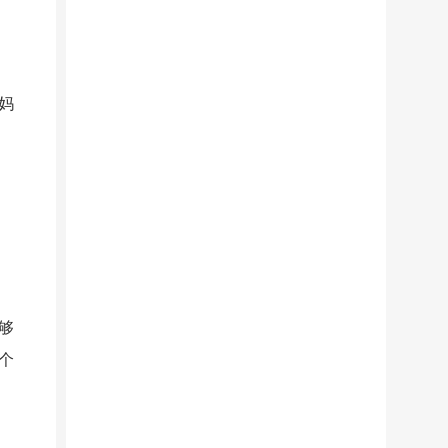
妈
够
个