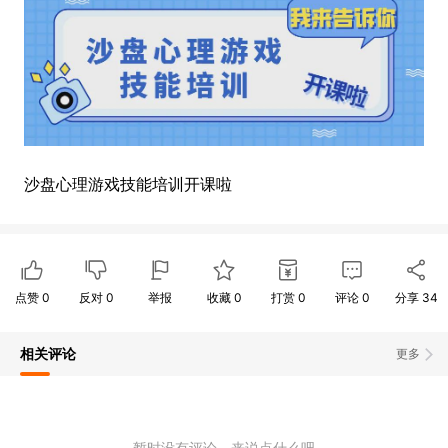
沙盘心理游戏技能培训开课啦
点赞
0
反对
0
举报
收藏
0
打赏
0
评论
0
分享
34
相关评论
更多
暂时没有评论，来说点什么吧