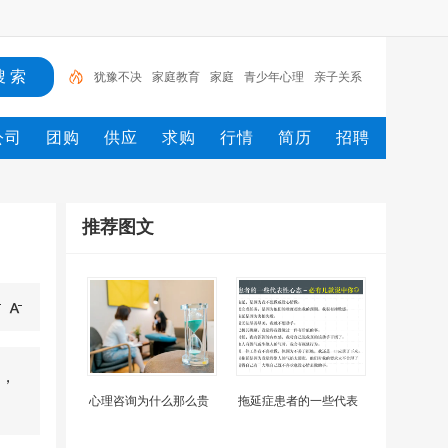
犹豫不决
家庭教育
家庭
青少年心理
亲子关系
挽回婚姻
父母
婆媳关系
阶段
治愈
公司
团购
供应
求购
行情
简历
招聘
推荐图文
，
心理咨询为什么那么贵
拖延症患者的一些代表