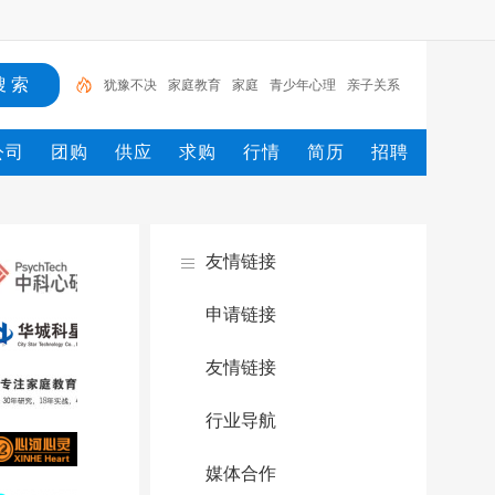
犹豫不决
家庭教育
家庭
青少年心理
亲子关系
挽回婚姻
父母
婆媳关系
阶段
治愈
公司
团购
供应
求购
行情
简历
招聘
友情链接
申请链接
友情链接
行业导航
媒体合作