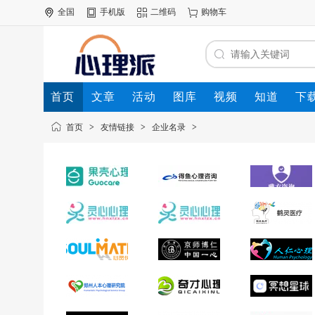
全国
手机版
二维码
购物车
首页
文章
活动
图库
视频
知道
下
首页
>
友情链接
>
企业名录
>