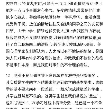
控制自己的情绪,有时,可能会一点点小事而情绪激动,也可
能为一点点小事而灰心丧气。多变的情绪,常常使他们难
以专心致志、善始善终地做好每一件事,学习、生活也因
此受到干扰。放任的情绪往往又会影响同学之间的友爱和
团结。由于中学生情绪起伏变化大,加上自我控制力较弱,
很容易成为不良情绪的俘虏,以致影响自己的精神状态,妨
碍了自己积极向上的进取心,甚至违反校规,触犯法律。美
国心理学家艾利斯认为，人之所以有不愉快的情绪，是因
为人们对事有许多不合理的信念。导致我们不愉快的往往
不是事件本身，而是我们对事件的不合理的看法。
12．学业不良问题学业不良现象在学校中是很普遍的，
其实质是学生的学习结果未能达到教学的基本要求，离教
学的基本要求尚有一段差距。一般来说成绩极差的学生，
其学业显然是不良的。这类学生就是我们常说的“差生”，
也叫“后进生”。在学习过程中看重分数，这已是一个不争