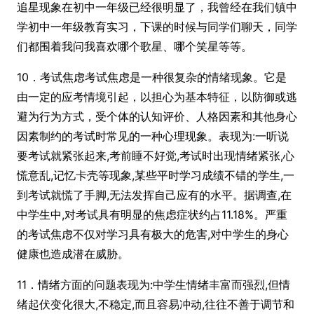
追星现象在
初中
一年级已经很明显了，我曾经在我们镇中
学初中一年级教育实习，下课的时候与同学们聊天，同学
们都围着我问我喜欢哪个歌星、哪个笑星等等。
10．考试焦虑考试焦虑是一种很复杂的情绪现象。它是
由一定的应考情境引起，以担心为基本特征，以防御或逃
避为行为方式，受个体的认知评价、人格因素和其他身心
因素制约的考试时常见的一种心理现象。表现为:一听说
要考试就紧张起来,考前睡不好觉,考试时出现情绪紧张,心
慌意乱,记忆卡壳等现象,某些平时学习成绩不错的学生,一
到考试就慌了手脚,无法发挥自己应有的水平。据调查,在
中学生中,对考试具有明显的焦虑症状约占11.18%。严重
的考试焦虑不仅对学习具有极大的危害,对中学生的身心
健康也造成潜在威胁。
11．情绪方面的问题表现为:中学生情绪丰富而强烈,但情
绪起伏变化很大,不稳定,而且容易冲动,往往不善于调节和