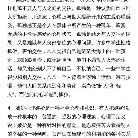
样也离不开人与人之间的交往。孤独是一种认为自己被世
人所拒绝、所遗忘，心理上与世人隔绝开来的主观心理感
受。孤独感正是个人在群体中所产生的一种孤单、寂寞、
无助的不愉快感受的心理状态。孤独是缺乏与人交往的结
果，又是难以与人良好交往的心理问题。许多中学生性格
孤僻、害怕交往，常常觉得自己是茫茫大海上的一叶孤
舟，或顾影自怜，或无病呻吟。他们不愿投入火热的生
活，却又抱怨别人不了解自己，不接纳自己。一些中学生
很少和别人交往，常常一个人背着大家独自活动、寡言少
语，他们人际关系疏远化和淡化，崇尚做“超人”和“怪
人”。而他们内心却感到孤独。
4．嫉妒心理嫉妒是一种社会心理和意识。有人把嫉妒说
成一种根本的、普通的、强烈的心理现象，心理工定义
说：嫉妒是一种有针对性的感觉，是忍着痛苦去看待别人
的幸福的一种倾向。它产生在当现时的和期望的各种关系