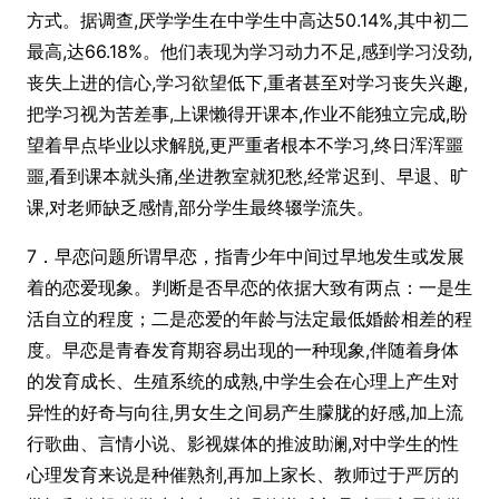
方式。据调查,厌学学生在中学生中高达50.14%,其中初二
最高,达66.18%。他们表现为学习动力不足,感到学习没劲,
丧失上进的信心,学习欲望低下,重者甚至对学习丧失兴趣,
把学习视为苦差事,上课懒得开课本,作业不能独立完成,盼
望着早点毕业以求解脱,更严重者根本不学习,终日浑浑噩
噩,看到课本就头痛,坐进教室就犯愁,经常迟到、早退、旷
课,对老师缺乏感情,部分学生最终辍学流失。
7．早恋问题所谓早恋，指青少年中间过早地发生或发展
着的恋爱现象。判断是否早恋的依据大致有两点：一是生
活自立的程度；二是恋爱的年龄与法定最低婚龄相差的程
度。早恋是青春发育期容易出现的一种现象,伴随着身体
的发育成长、生殖系统的成熟,中学生会在心理上产生对
异性的好奇与向往,男女生之间易产生朦胧的好感,加上流
行歌曲、言情小说、影视媒体的推波助澜,对中学生的性
心理发育来说是种催熟剂,再加上家长、教师过于严厉的