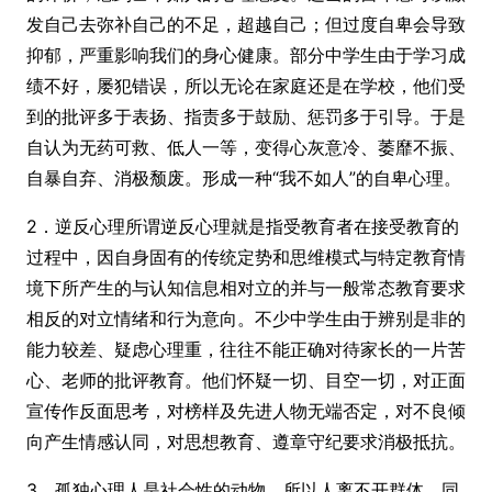
发自己去弥补自己的不足，超越自己；但过度自卑会导致
抑郁
，严重影响我们的身心健康。部分中学生由于学习成
绩不好，屡犯错误，所以无论在家庭还是在学校，他们受
到的批评多于表扬、指责多于鼓励、惩罚多于引导。于是
自认为无药可救、低人一等，变得心灰意冷、萎靡不振、
自暴自弃、消极颓废。形成一种“我不如人”的自卑心理。
2．逆反心理所谓逆反心理就是指受教育者在接受教育的
过程中，因自身固有的传统定势和思维模式与特定教育情
境下所产生的与认知信息相对立的并与一般常态教育要求
相反的对立情绪和行为意向。不少中学生由于辨别是非的
能力较差、疑虑心理重，往往不能正确对待家长的一片苦
心、老师的批评教育。他们怀疑一切、目空一切，对正面
宣传作反面思考，对榜样及先进人物无端否定，对不良倾
向产生情感认同，对思想教育、遵章守纪要求消极抵抗。
3．孤独心理人是社会性的动物，所以人离不开群体，同