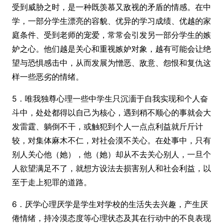
受到威胁之时，是一种既羡慕又敌视的矛盾的情感。在中
学，一部分学生漂亮的容貌、优异的学习成绩、优越的家
庭条件、受到老师的宠爱，常常会引发另一部分学生的嫉
妒之心。他们越是关心和重视嫉妒对象，越有可能会让绝
望与
恐惧
感击中，从而发展为憎恶、敌意、怨恨和复仇这
样一些恶劣的情绪。
5．唯我独尊心理一些中学生只沉湎于自我实现和个人奋
斗中，处处都得以自己为核心，遇到稍不顺心的事就会大
发雷霆、躺倒不干，或触犯到个人一点点利益就斤斤计
较，对集体麻木不仁，对社会漠不关心。在处事中，只有
别人关心他（她），他（她）却从不去关心别人，一旦个
人欲望满足不了，就想方设法去损害别人和社会利益，以
至于走上犯罪的道路。
6．厌学心理厌学是学生对学校的生活失去兴趣，产生厌
倦情绪，持冷漠态度等心理状态及其在行动中的不良表现