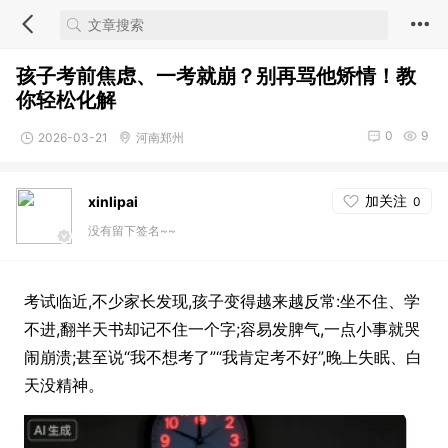
孩子考前焦虑、一考就崩？别再骂他矫情！教
你轻松化解
0
9
2026-03-21
河南郑州
加关注
xinlipai
0
没有留下签名~~
考试临近,不少家长发现,孩子变得越来越反常:坐不住、学
不进,翻半天书却记不住一个字;容易发脾气,一点小事就哭
闹崩溃;甚至说“我不想考了”“我肯定考不好”,晚上失眠、白
天没精神。