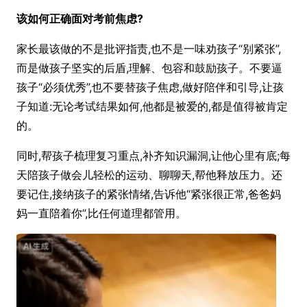
该如何正确面对考前焦虑?
家长最该做的不是批评指责,也不是一味劝孩子“别紧张”,
而是做孩子坚实的后盾,理解、包容和鼓励孩子。不要逼
孩子“必须优秀”,也不要替孩子焦虑,做好陪伴和引导,让孩
子知道:无论考试结果如何,他都是被爱的,都是值得被肯定
的。
同时,帮孩子梳理复习重点,补齐知识漏洞,让他心里有底;每
天陪孩子做会儿轻松的运动、聊聊天,帮他释放压力。还
要记住,接纳孩子的紧张情绪,告诉他“紧张很正常,爸爸妈
妈一直陪着你”,比任何道理都管用。