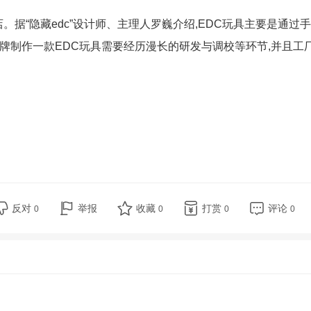
。据“隐藏edc”设计师、主理人罗巍介绍,EDC玩具主要是通过
,品牌制作一款EDC玩具需要经历漫长的研发与调校等环节,并且工
反对
举报
收藏
打赏
评论
0
0
0
0