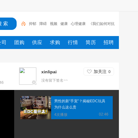
抑郁
障碍
视频
健康
心理健康
《我们如何对抗
抑郁》
CCTV纪录片
心理科普
心理问题
催眠
公司
团购
供应
求购
行情
简历
招聘
加关注
xinlipai
0
没有留下签名~~
46
男性的新“手宠”？揭秘EDC玩具
为什么这么贵
02:46
4次播放