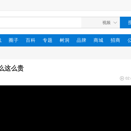
载
圈子
百科
专题
树洞
品牌
商城
招商
什么这么贵
02: