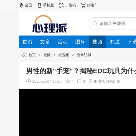
全国
手机版
二维码
购物车
首页
文章
活动
图库
视频
知道
下
首页
>
视频
>
短视频
>
企录访谈
男性的新“手宠”？揭秘EDC玩具为
2025-11-27 16:23
4
0
IP属地 河南郑州