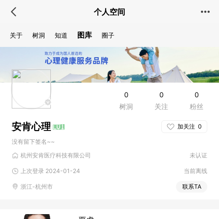
个人空间
图库
关于
树洞
知道
圈子
0
0
0
树洞
关注
粉丝
安肯心理
加关注
0
没有留下签名~~
杭州安肯医疗科技有限公司
未认证
上次登录 2024-01-24
当前离线
浙江-杭州市
联系TA