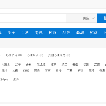
载
圈子
百科
专题
树洞
品牌
商城
招商
)
心理平台
(0)
心理培训
(0)
其他心理周边
(0)
内蒙古
辽宁
吉林
黑龙江
江苏
浙江
安徽
福建
江西
贵州
云南
西藏
陕西
甘肃
青海
宁夏
新疆
台湾
香港
供合作
库存