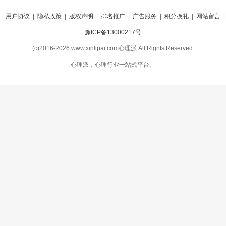
|
用户协议
|
隐私政策
|
版权声明
|
排名推广
|
广告服务
|
积分换礼
|
网站留言
豫ICP备13000217号
(c)2016-2026 www.xinlipai.com心理派 All Rights Reserved.
心理派，心理行业一站式平台。