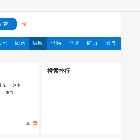
公司
团购
供应
求购
行情
简历
招聘
搜索排行
山东
河南
澳门