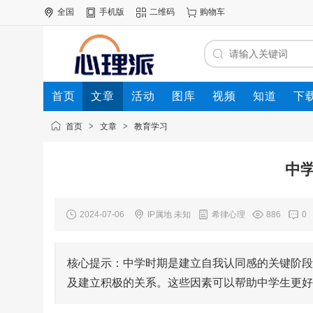
全国
手机版
二维码
购物车
首页
文章
活动
图库
视频
知道
下
首页
>
文章
>
教育学习
中
2024-07-06
IP属地 未知
希律心理
886
0
核心提示：中学时期是建立自我认同感的关键阶段
及建立积极的关系。这些因素可以帮助中学生更好