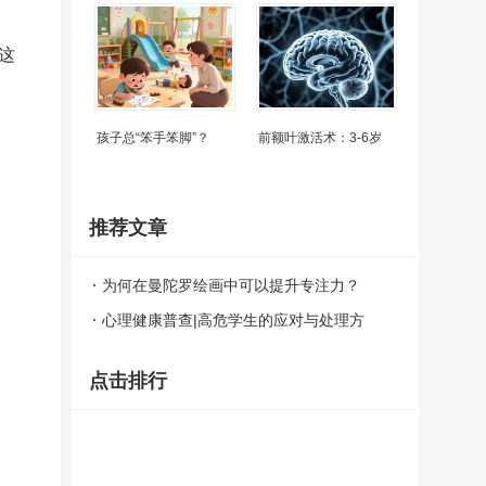
这
孩子总“笨手笨脚”？
前额叶激活术：3-6岁
推荐文章
为何在曼陀罗绘画中可以提升专注力？
心理健康普查|高危学生的应对与处理方
法！
点击排行