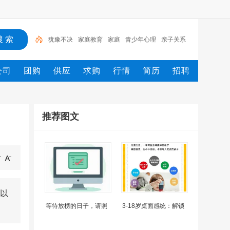
犹豫不决
家庭教育
家庭
青少年心理
亲子关系
挽回婚姻
父母
婆媳关系
阶段
治愈
公司
团购
供应
求购
行情
简历
招聘
推荐图文
以
等待放榜的日子，请照
3-18岁桌面感统：解锁