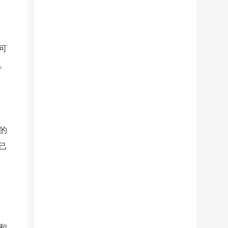
可
。
的
己
和