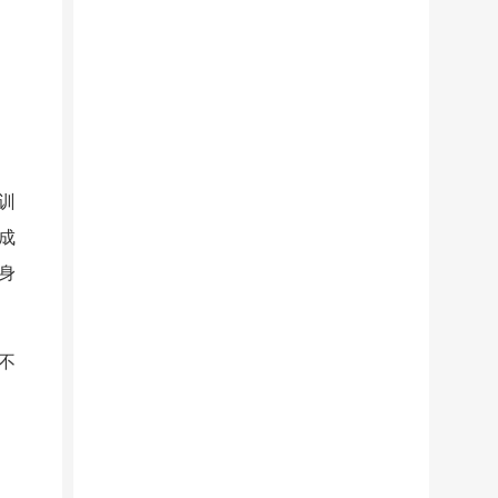
训
成
身
不