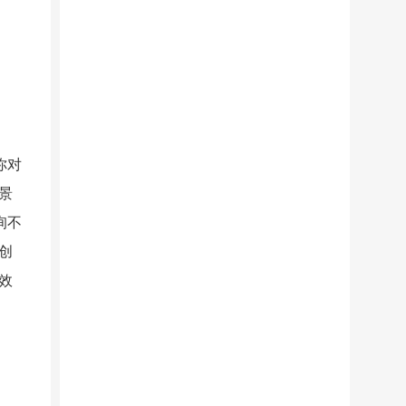
你对
景
询不
创
效