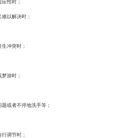
适应性时；
己难以解决时；
发生冲突时；
或梦游时；
问题或者不停地洗手等；
；
自行调节时；