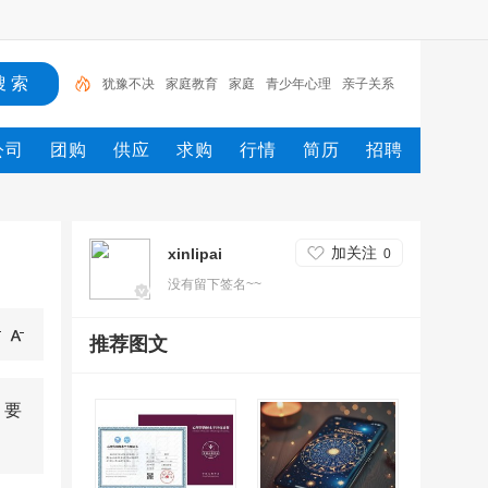
犹豫不决
家庭教育
家庭
青少年心理
亲子关系
挽回婚姻
父母
婆媳关系
阶段
治愈
公司
团购
供应
求购
行情
简历
招聘
加关注
xinlipai
0
没有留下签名~~
推荐图文
，要