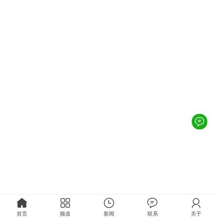
首页
频道
新闻
联系
关于