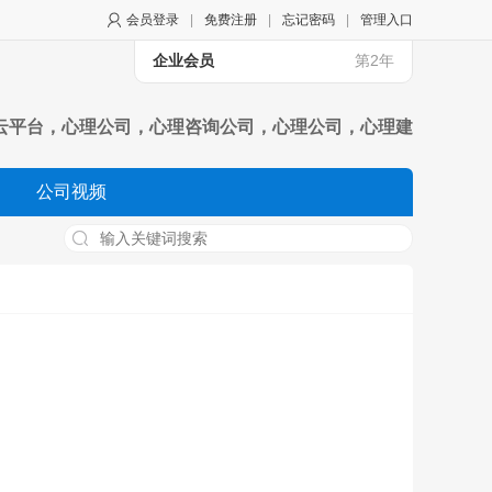
会员登录
|
免费注册
|
忘记密码
|
管理入口
企业会员
第2年
云平台，心理公司，心理咨询公司，心理公司，心理建
公司视频