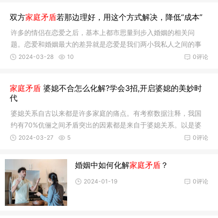
平气和地态度去向置，这样才气有用化解矛盾。 家庭矛盾越闹越
双方
家庭矛盾
若那边理好，用这个方式解决，降低“成本”
严重，跟处置事情时刻的态度有关，以暴治…
许多的情侣在恋爱之后，基本上都市思量到步入婚姻的相关问
题。恋爱和婚姻最大的差异就是恋爱是我们两小我私人之间的事
情，然则婚姻很有可能就是两个家庭之间的事情了。我们在一样
2024-03-28
10
0评论
平常的生涯当中也经常会见到，双方怙恃会由于彩礼等相关的问
题发生一定的矛盾从而也会影响到双方之间的情绪，两小我私人
家庭矛盾
婆媳不合怎么化解?学会3招,开启婆媳的美妙时
因此分手也是异常惋惜的。以是这一期就给人人…
代
婆媳关系自古以来都是许多家庭的痛点。有考察数据注释，我国
约有70%伉俪之间矛盾突出的因素都是来自于婆媳关系。以是婆
媳关系牵动着一个家庭的命脉，婆媳泛起矛盾处置得欠好，那么
2024-03-27
5
0评论
也会影响伉俪关系，导致家庭破碎。那么 家庭矛盾 婆媳不合怎么
化解？学会以下3招，婆媳的美妙时代就此开启。 一、平衡心态
婚姻中如何化解
家庭矛盾
？
作…
2024-01-19
0评论