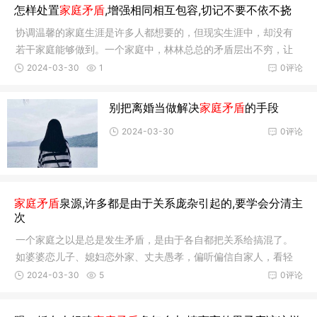
怎样处置
家庭矛盾
,增强相同相互包容,切记不要不依不挠
再婚后的矛盾，我们不要再与前任有纠…
协调温馨的家庭生涯是许多人都想要的，但现实生涯中，却没有
若干家庭能够做到。一个家庭中，林林总总的矛盾层出不穷，让
人防不胜防。若是不实时处置好的话，是会影响到伉俪情绪的。
2024-03-30
1
0评论
那么，应该 怎样处置家庭矛盾呢，一定要多点包容，增强相同，
切记琐屑较量不依不挠。 家庭之间之以是会泛起矛盾，跟小我私
别把离婚当做解决
家庭矛盾
的手段
人性格、行事作风、头脑看法等息息相关…
2024-03-30
0评论
家庭矛盾
泉源,许多都是由于关系庞杂引起的,要学会分清主
次
一个家庭之以是总是发生矛盾，是由于各自都把关系给搞混了。
如婆婆恋儿子、媳妇恋外家、丈夫愚孝，偏听偏信自家人，看轻
妻子，或者作为妻子，把太多的关爱都放在后裔身上，忽视了丈
2024-03-30
5
0评论
夫等等，这些缘故原由都是会引发家庭矛盾的。深究 家庭矛盾泉
源，无非是关系庞杂了，以是才会引发种种矛盾。 一个家庭中，