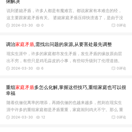
俐解决
说到婆媳矛盾，许多人都是有魔难言。都说家家有本难念的经，
这主要跟家庭矛盾有关。 婆媳家庭矛盾压得快溃逃了，是由于没
有用对方式，方式对了，解决起来既简朴又轻松，建议可以试一
2024-03-30
0
0评论
下六亲。 同事小欢近理由于家里的一些噜苏事宜闹得很不愉快，
跟婆婆的关系直接闹崩了。由于这个缘故原由，家庭气氛一直很
调治
家庭矛盾
,需找出问题的泉源,从要害处最先调整
低迷。小欢想要改善这个…
现实生涯中，许多的家庭都市发生矛盾，发生矛盾的缘故原由层
出不穷，有些只是鸡毛蒜皮的小事，有些却升级到了伦理道德。
总之，不管是由于什么缘故原由发生的矛盾，在 调治家庭矛盾
2024-03-30
6
0评论
时，一定要注重使用准确的方式，这样调整起来才会更有用，才
气让人心折口服。 家庭之间发生矛盾，主要有伉俪矛盾、婆媳矛
重组
家庭矛盾
多怎么化解,掌握这些技巧,重组家庭也可以很
盾、兄弟矛盾等，不管是哪种矛盾，都市有…
幸福
随着伉俪仳离率的增添，再婚伉俪的也越来越多，然则在现实生
涯中许多的重组家庭都是矛盾重重，家庭闹到鸡犬不宁。那么 重
组家庭矛盾多怎么化解？掌握以下这些小技巧，重组家庭也可以
2024-03-30
12
0评论
很幸福。 一、跟前任不再纠缠 许多重组家庭有矛盾，往往是由于
还没有彻底告辞上一段的婚姻，与前任尚有纠缠，以是想要化解