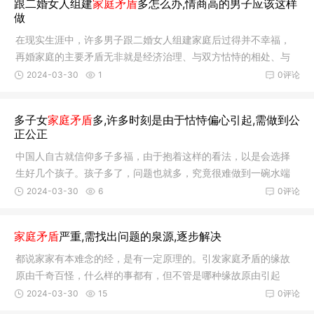
跟二婚女人组建
家庭矛盾
多怎么办,情商高的男子应该这样
摆在首位的应该是伉俪关系，只有伉俪关…
做
在现实生涯中，许多男子跟二婚女人组建家庭后过得并不幸福，
再婚家庭的主要矛盾无非就是经济治理、与双方怙恃的相处、与
孩子和前任方面。那么 跟二婚女人组建家庭矛盾多怎么办？接下
2024-03-30
1
0评论
来让我们一起来领会一下。 首先，就是要实时交流相同，这一点
在所有的关系中都是很要害的。伉俪之间应该好好交流，将这些
多子女
家庭矛盾
多,许多时刻是由于怙恃偏心引起,需做到公
矛盾开诚布公地聊一聊，表达出自己的想…
正公正
中国人自古就信仰多子多福，由于抱着这样的看法，以是会选择
生好几个孩子。孩子多了，问题也就多，究竟很难做到一碗水端
平。再加上孩子的性格也各有千秋，有些会讨怙恃欢心，有些可
2024-03-30
6
0评论
能就不会，因此，会引发一系列的家庭矛盾。 多子女家庭矛盾
多，问题的要害照样在怙恃身上，一定要注重提高小心。 多子女
家庭矛盾
严重,需找出问题的泉源,逐步解决
的家庭发生矛盾，大多显示在怙恃处事不公…
都说家家有本难念的经，是有一定原理的。引发家庭矛盾的缘故
原由千奇百怪，什么样的事都有，但不管是哪种缘故原由引起
的，想要化解矛盾，主要的是要找出问题的泉源。只有知道缘故
2024-03-30
15
0评论
原由，才气更好地解决问题。 家庭矛盾严重，需以理服人，专心