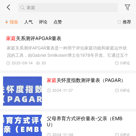
综合
人气
评论
点赞
推荐
家庭
关系测评APGAR量表
家庭关系测评APGAR量表是一种用于评估家庭功能和家庭运作状
况的工具，由Gabriel Smilkstein博士在1978年开发。它通过五个
维度来
2025-09-14
30
0评论
家庭
关怀度指数测评量表（PAGAR）
2024-11-27
0评论
父母养育方式评价量表-父亲（EMB
U）
2024-11-06
0评论