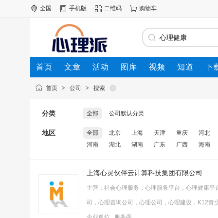
全国
手机版
二维码
购物车
首页
文章
活动
图库
视频
知道
下
首页
>
公司
>
搜索
分类
全部
公司默认分类
地区
全部
北京
上海
天津
重庆
河北
河南
湖北
湖南
广东
广西
海南
上海心灵伙伴云计算科技集团有限公司
主营：社会心理服务，心理服务平台，心理健康平
司，心理咨询公司，心理公司，心理建设，K12青
企业单位 服务商