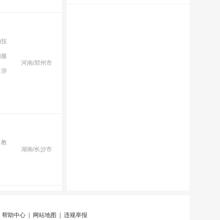
的技
询服
河南/郑州市
（涉
；教
湖南/长沙市
|
帮助中心
|
网站地图
|
违规举报