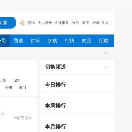
咨询
个人成长
企业形象
分类
健康
营销
个人
发展
文化
人
公司
团购
供应
求购
行情
简历
招聘
切换频道
江西
山东
今日排行
香港
澳门
本周排行
理公
上海/闵行区
本月排行