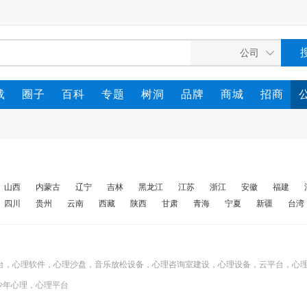
载
圈子
百科
专题
树洞
品牌
商城
招商
山西
内蒙古
辽宁
吉林
黑龙江
江苏
浙江
安徽
福建
四川
贵州
云南
西藏
陕西
甘肃
青海
宁夏
新疆
台湾
台，心理软件，心理沙盘，音乐放松设备，心理咨询室建设，心理设备，云平台，心
少年心理，心理平台